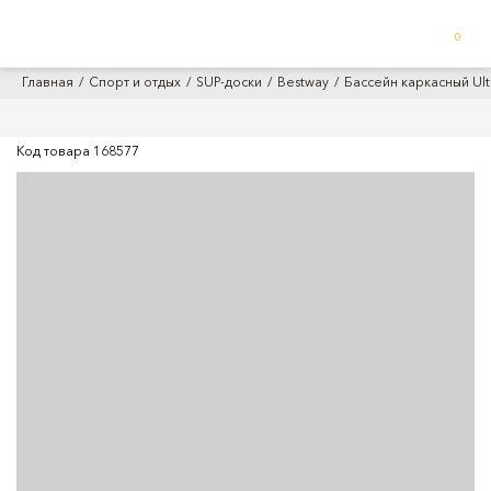
0
Главная
Спорт и отдых
SUP-доски
Bestway
Бассейн каркасный Ult
Код товара
168577