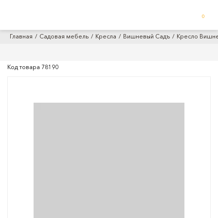
0
Главная
Садовая мебель
Кресла
Вишневый Садъ
Кресло Вишн
Код товара
78190