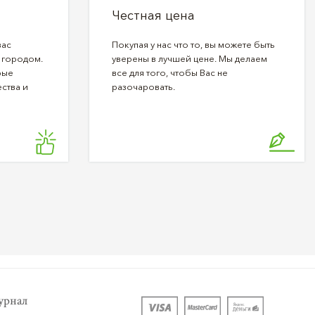
Честная цена
вас
Покупая у нас что то, вы можете быть
 городом.
уверены в лучшей цене. Мы делаем
рые
все для того, чтобы Вас не
ства и
разочаровать.
рнал