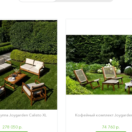
уппа Joygarden Calisto XL
Кофейный комплект Joygarden
278 050 р.
74 760 р.