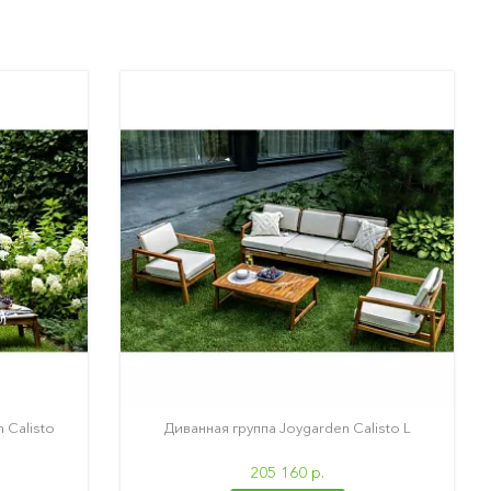
 Calisto
Диванная группа Joygarden Calisto L
205 160 р.