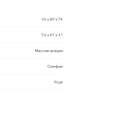
66 х 80 х 74
56 x 47 x 31
Массив акации
Олефин
Роуп