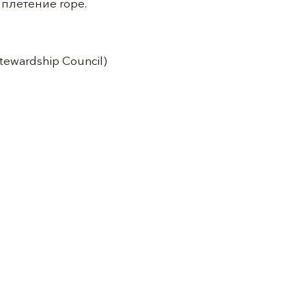
 плетение rope.
ewardship Council)