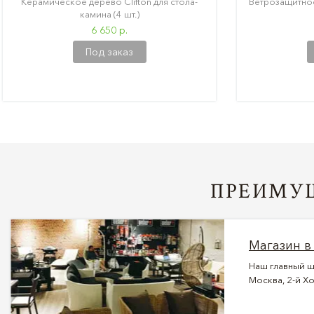
Керамическое дерево Clifton для стола-
Ветрозащитное 
камина (4 шт.)
6 650 р.
Под заказ
ПРЕИМУЩ
Магазин в
Наш главный ш
Москва, 2-й Хо