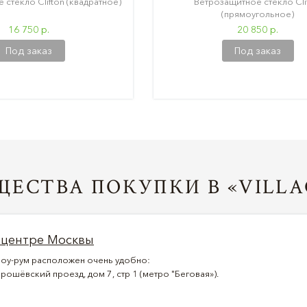
стекло Clifton (квадратное)
Ветрозащитное стекло Cli
(прямоугольное)
16 750 р.
20 850 р.
Под заказ
Под заказ
ЕСТВА ПОКУПКИ В «VILLA
 центре Москвы
оу-рум расположен очень удобно:
рошёвский проезд, дом 7, стр 1 (метро "Беговая»).