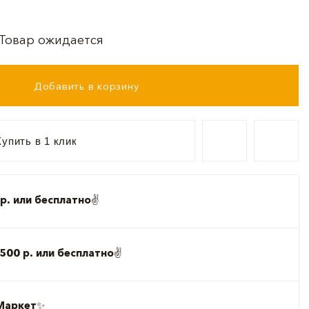
Товар ожидается
Добавить в корзину
упить в 1 клик
р. или бесплатно
✌️
500 р. или бесплатно
✌️
Маркет
✨