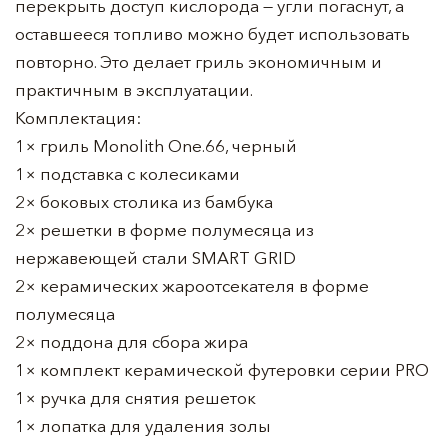
перекрыть доступ кислорода — угли погаснут, а
оставшееся топливо можно будет использовать
повторно. Это делает гриль экономичным и
практичным в эксплуатации.
Комплектация:
1× гриль Monolith One.66, черный
1× подставка с колесиками
2× боковых столика из бамбука
2× решетки в форме полумесяца из
нержавеющей стали SMART GRID
2× керамических жароотсекателя в форме
полумесяца
2× поддона для сбора жира
1× комплект керамической футеровки серии PRO
1× ручка для снятия решеток
1× лопатка для удаления золы