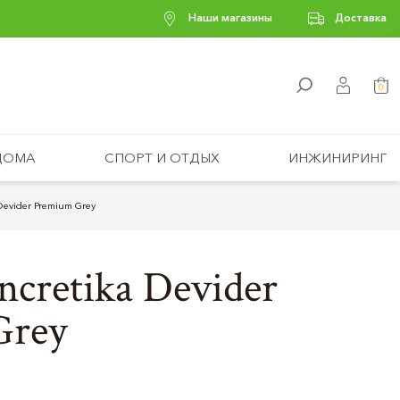
Наши магазины
Доставка
0
ДОМА
СПОРТ И ОТДЫХ
ИНЖИНИРИНГ
evider Premium Grey
cretika Devider
Grey