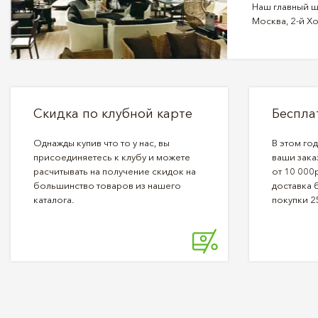
Наш главный ш
Москва, 2-й Хо
Скидка по клубной карте
Беспла
Однажды купив что то у нас, вы
В этом го
присоединяетесь к клубу и можете
ваши зака
расчитывать на получение скидок на
от 10 000р
большинство товаров из нашего
доставка 
каталога.
покупки 2