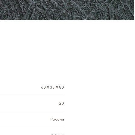
60 X 35 X 80
20
Россия