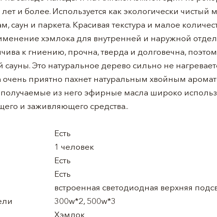
0 лет и более. Используется как экологически чистый 
м, саун и паркета. Красивая текстура и малое количе
менение хэмлока для внутренней и наружной отдел
йчива к гниению, прочна, тверда и долговечна, поэто
сауны. Это натуральное дерево сильно не нагревает
а очень приятно пахнет натуральным хвойным аромат
 получаемые из него эфирные масла широко использ
его и заживляющего средства..
Есть
1 человек
Есть
Есть
встроенная светодиодная верхняя подс
ели
300w*2, 500w*3
Хэмлок