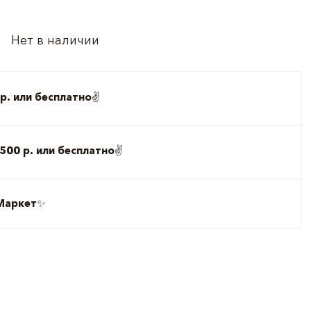
Нет в наличии
р. или бесплатно
✌️
500 р. или бесплатно
✌️
Маркет
✨