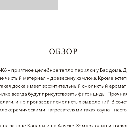
ОБЗОР
K6 – приятное целебное тепло парилки у Вас дома. Д
е чистый материал – древесину хэмлока. Кроме эсте
такая доска имеет восхитительный смолистый аромат
рилке всегда будут присутствовать фитонциды. Прочна
 влаги, и не производит смолистых выделений. В соче
еклокерамическими нагревателями такая сауна – наст
 на западе Канады и на Аляске. Хэмлок один из рек