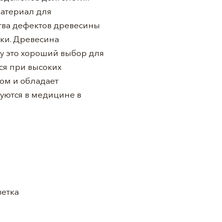
материал для
ства дефектов древесины
ки. Древесина
му это хороший выбор для
ся при высоких
ом и обладает
уются в медицине в
ветка