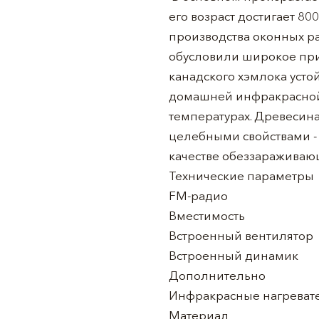
его возраст достигает 80
производства оконных ра
обусловили широкое при
канадского хэмлока усто
домашней инфракрасной 
температурах. Древесин
целебными свойствами -
качестве обеззараживающ
Технические параметры
FM-радио
Вместимость
Встроенный вентилятор
Встроенный динамик
Дополнительно
Инфракрасные нагреват
Материал