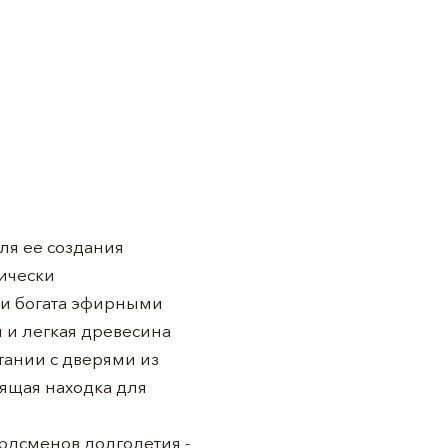
ля ее создания
тически
 и богата эфирными
я и легкая древесина
тании с дверями из
оящая находка для
ордсменов долголетия -