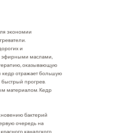
для экономии
греватели.
дорогих и
а эфирными маслами,
матерапию, оказывающую
й кедр отражает большую
 быстрый прогрев.
ым материалом. Кедр
кновению бактерий
первую очередь на
 красного канадского