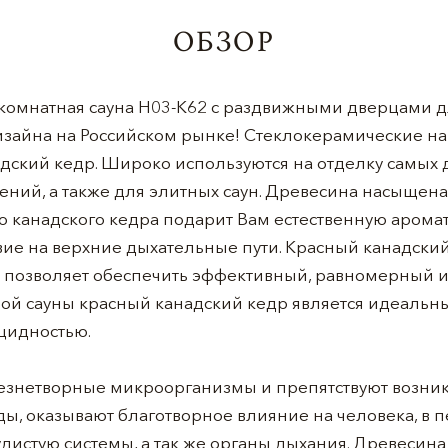
ОБЗОР
комнатная сауна H03-К62 с раздвижными дверцами 
изайна на Российском рынке! Стеклокерамические на
дский кедр. Широко используются на отделку самых 
ний, а также для элитных саун. Древесина насыщен
го канадского кедра подарит Вам естественную аро
вие на верхние дыхательные пути. Красный канадски
то позволяет обеспечить эффективный, равномерный и
ой сауны красный канадский кедр является идеальн
цидностью.
езнетворные микроорганизмы и препятствуют возни
ы, оказывают благотворное влияние на человека, в 
дистую системы, а так же органы дыхания. Древесина