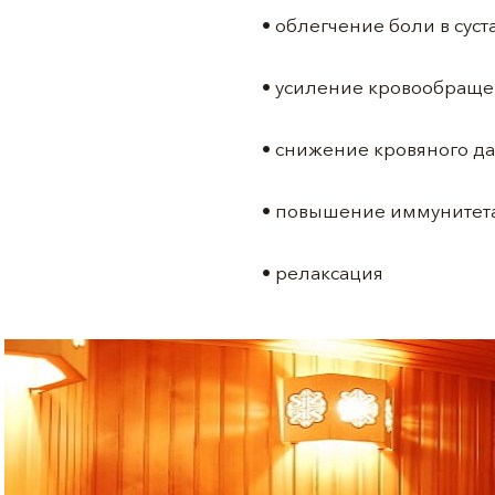
• облегчение боли в сус
• усиление кровообращ
• снижение кровяного д
• повышение иммунитет
• релаксация