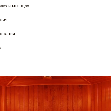
тавах и мышцах
ения
авления
а