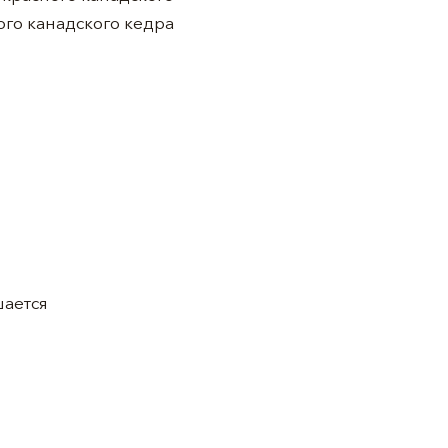
ого канадского кедра
шается