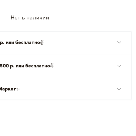
Нет в наличии
р. или бесплатно
✌️
500 р. или бесплатно
✌️
Маркет
✨