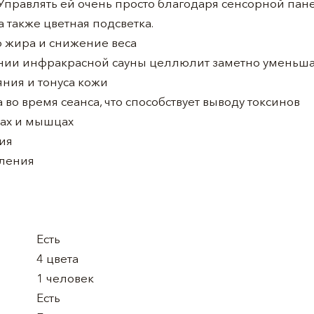
Управлять ей очень просто благодаря сенсорной панел
 также цветная подсветка.
 жира и снижение веса
нии инфракрасной сауны целлюлит заметно уменьша
ния и тонуса кожи
во время сеанса, что способствует выводу токсинов
вах и мышцах
ия
вления
Есть
4 цвета
1 человек
Есть