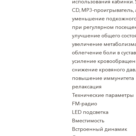
использования кабинки. 
CD, MP3-проигрыватель, а
уменьшение подкожного
при регулярном посеще
улучшение общего состоя
увеличение метаболизма 
облегчение боли в суста
усиление кровообращен
снижение кровяного да
повышение иммунитета
релаксация
Технические параметры
FM-радио
LED подсветка
Вместимость
Встроенный динамик