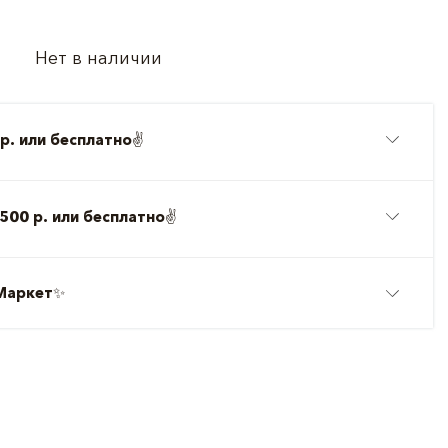
Нет в наличии
р. или бесплатно
✌️
500 р. или бесплатно
✌️
Маркет
✨