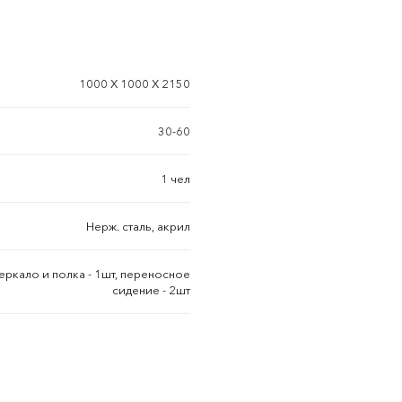
1000 Х 1000 Х 2150
30-60
1 чел
Нерж. сталь, акрил
еркало и полка - 1шт, переносное
сидение - 2шт