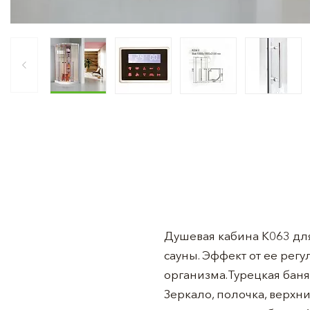
Душевая кабина K063 для
сауны. Эффект от ее рег
организма.Турецкая баня
Зеркало, полочка, верхн