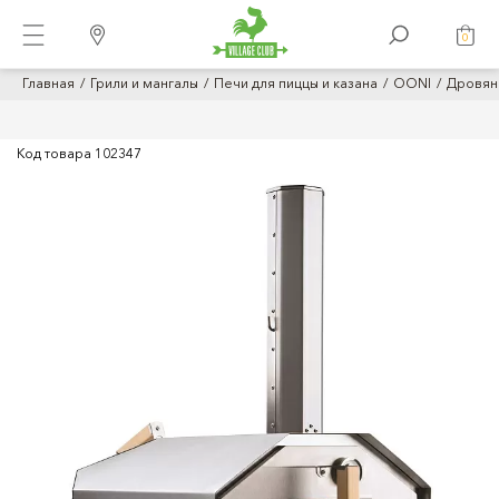
0
Главная
Грили и мангалы
Печи для пиццы и казана
OONI
Дровяна
Код товара
102347