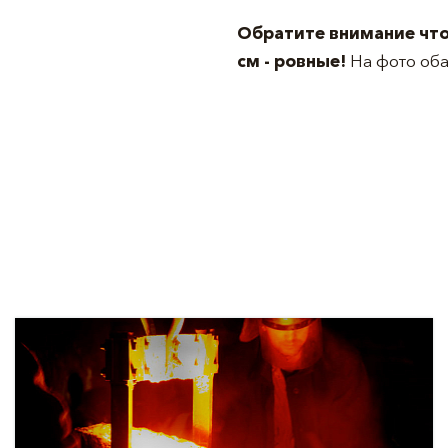
Обратите внимание что
см - ровные!
На фото об