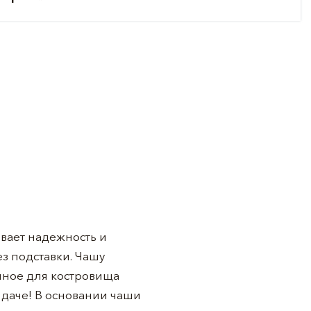
ивает надежность и
ез подставки. Чашу
нное для костровища
й даче! В основании чаши