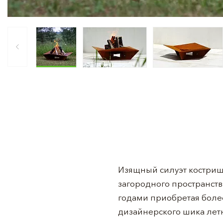
Изящный силуэт кострищ
загородного пространства
годами приобретая боле
дизайнерского шика летн