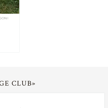
GON I
GE CLUB»