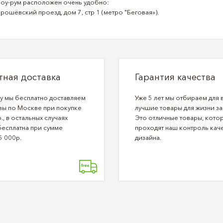
оу-рум расположен очень удобно:
рошёвский проезд, дом 7, стр 1 (метро "Беговая»).
тная доставка
Гарантия качества
ду мы бесплатно доставляем
Уже 5 лет мы отбираем для 
зы по Москве при покупке
лучшие товары для жизни за
., в остальных случаях
Это отличные товары, кото
бесплатна при сумме
проходят наш контроль каче
5 000р.
дизайна.