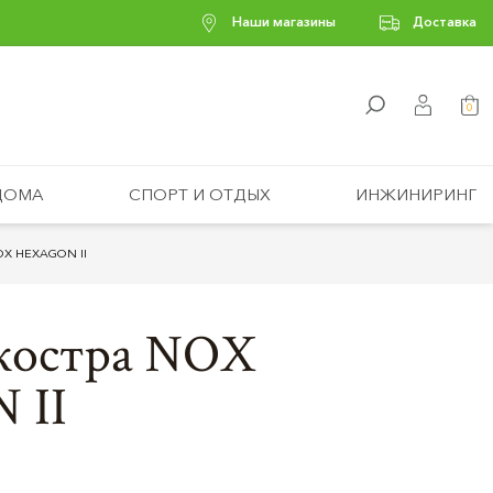
Наши магазины
Доставка
0
ДОМА
СПОРТ И ОТДЫХ
ИНЖИНИРИНГ
OX HEXAGON II
 костра NOX
 II