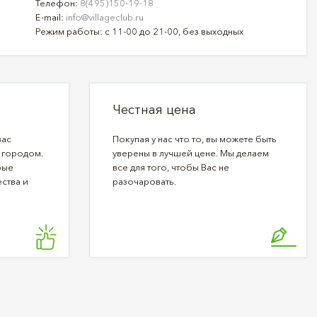
Телефон:
8(495)150-19-18
E-mail:
info@villageclub.ru
Режим работы: с 11-00 до 21-00, без выходных
Честная цена
вас
Покупая у нас что то, вы можете быть
 городом.
уверены в лучшей цене. Мы делаем
рые
все для того, чтобы Вас не
ства и
разочаровать.