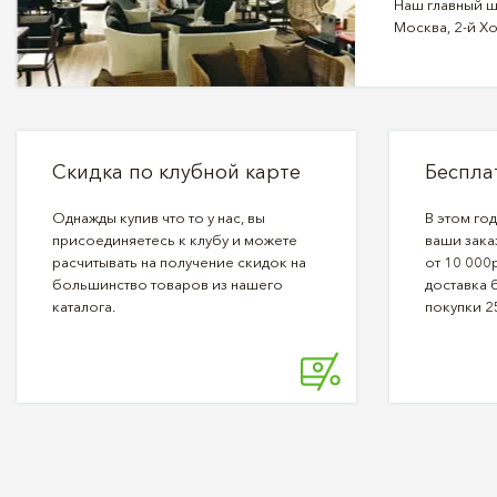
Наш главный ш
Москва, 2-й Хо
Скидка по клубной карте
Беспла
Однажды купив что то у нас, вы
В этом го
присоединяетесь к клубу и можете
ваши зака
расчитывать на получение скидок на
от 10 000р
большинство товаров из нашего
доставка 
каталога.
покупки 2