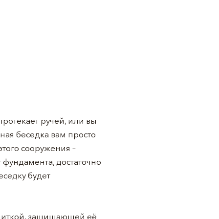
протекает ручей, или вы
ная беседка вам просто
 этого сооружения –
т фундамента, достаточно
еседку будет
опиткой, защищающей её