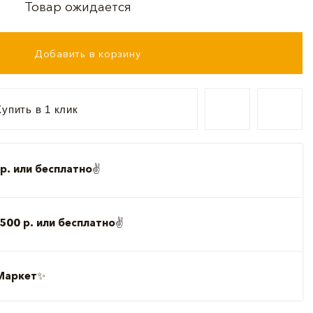
Товар ожидается
Добавить в корзину
упить в 1 клик
р. или бесплатно
✌️
500 р. или бесплатно
✌️
Маркет
✨