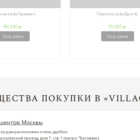
ола Leda Прямая L
Пергола Leda Дуга XL
83 230 р.
75 020 р.
Под заказ
Под заказ
ЕСТВА ПОКУПКИ В «VILLA
 центре Москвы
оу-рум расположен очень удобно:
рошёвский проезд, дом 7, стр 1 (метро "Беговая»).