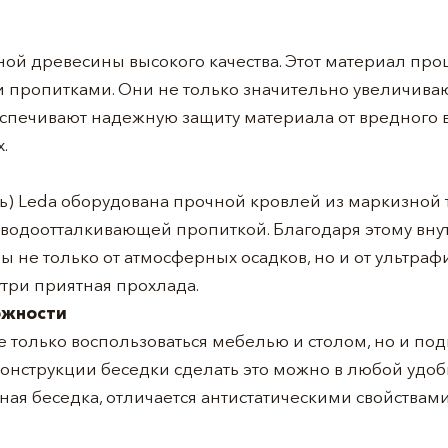
йной древесины высокого качества. Этот материал п
 пропитками. Они не только значительно увеличиваю
еспечивают надежную защиту материала от вредного
.
ль) Leda оборудована прочной кровлей из маркизной 
водоотталкивающей пропиткой. Благодаря этому вну
 не только от атмосферных осадков, но и от ультраф
три приятная прохлада.
ожности
 только воспользоваться мебелью и столом, но и под
онструкции беседки сделать это можно в любой удобн
ная беседка, отличается антистатическими свойствам