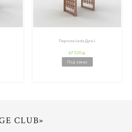
Пергола Leda Дуга L
67 520 р.
Под заказ
GE CLUB»