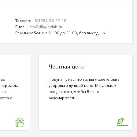
Телефон:
8(495)150-19-18
E-mail:
info@villageclub.ru
Режим работы: с 11-00 до 21-00, без выходных
Честная цена
вас
Покупая у нас что то, вы можете быть
 городом.
уверены в лучшей цене. Мы делаем
рые
все для того, чтобы Вас не
ства и
разочаровать.