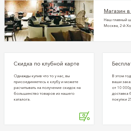
Магазин в
Наш главный ш
Москва, 2-й Хо
Скидка по клубной карте
Беспла
Однажды купив что то у нас, вы
В этом го
присоединяетесь к клубу и можете
ваши зака
расчитывать на получение скидок на
от 10 000р
большинство товаров из нашего
доставка 
каталога.
покупки 2