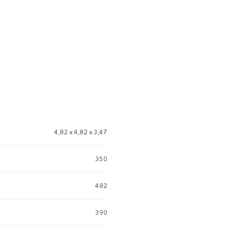
4,82 х 4,82 х 3,47
350
482
390