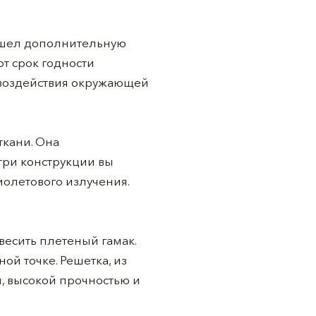
рошел дополнительную
т срок годности
 воздействия окружающей
ткани. Она
три конструкции вы
иолетового излучения.
весить плетеный гамак.
ой точке. Решетка, из
и, высокой прочностью и