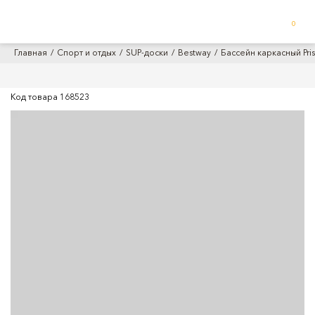
0
Главная
Спорт и отдых
SUP-доски
Bestway
Бассейн каркасный Pris
Код товара
168523