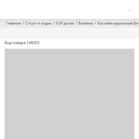
0
Главная
Спорт и отдых
SUP-доски
Bestway
Бассейн каркасный Be
Код товара
168003