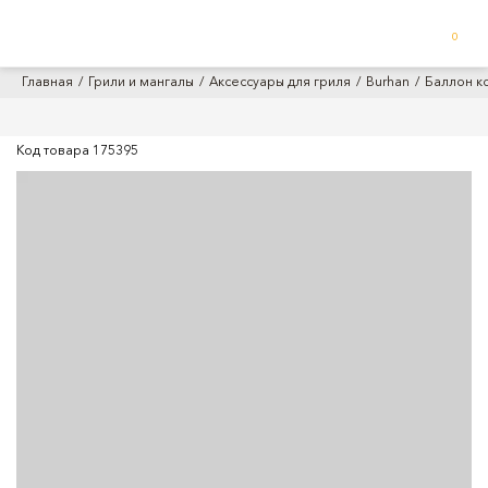
0
Главная
Грили и мангалы
Аксессуары для гриля
Burhan
Баллон к
Код товара
175395