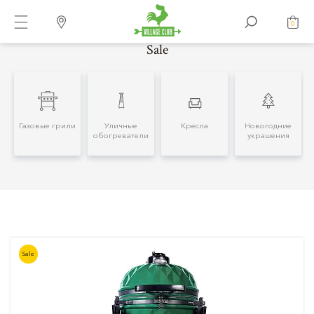
0
Sale
Газовые грили
Уличные
Кресла
Новогодние
обогреватели
украшения
Sale