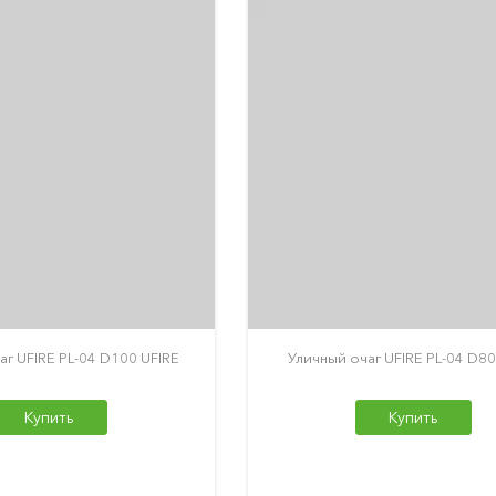
аг UFIRE PL-04 D100 UFIRE
Уличный очаг UFIRE PL-04 D80
Купить
Купить