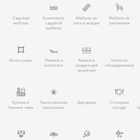
Садовая
Комплекты
Мебель из
Мебель из
мебель
садовой
тика и акации
алюминия
мебели
Аксессуары
Лежаки и
Ящики и
Уличное
шезлонги
сундуки для
оборудование
хранения
Купели и
Уничтожители
Для дома
Столовая
банные чаны
насекомых
посуда
п