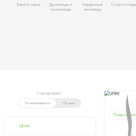
Баня и сауна
Дровницы и
Чердачные
Спорт и отды
поленницы
лестницы
Сортировать:
По популярности
По цене
Подробнее
ЦЕНА