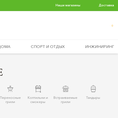
Наши магазины
Доставка
0
ДОМА
СПОРТ И ОТДЫХ
ИНЖИНИРИНГ
E
Переносные
Коптильни и
Встраиваемые
Тандыры
грили
смокеры
грили