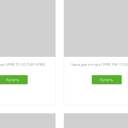
аг UFIRE PL-05 D80 UFIRE
Чаша для костра UFIRE FW-10 D
Купить
Купить