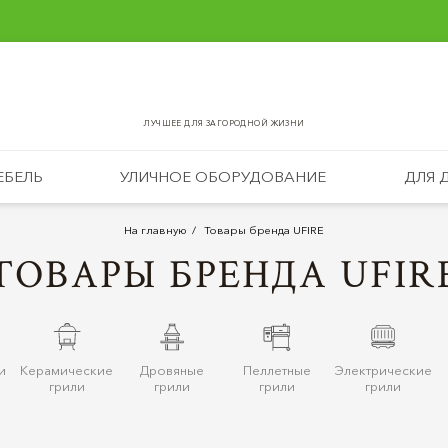
ЛУЧШЕЕ ДЛЯ ЗАГОРОДНОЙ ЖИЗНИ
ЕБЕЛЬ
УЛИЧНОЕ ОБОРУДОВАНИЕ
ДЛЯ 
На главную
Товары бренда UFIRE
ТОВАРЫ БРЕНДА UFIR
и
Керамические
Дровяные
Пеллетные
Электрические
грили
грили
грили
грили