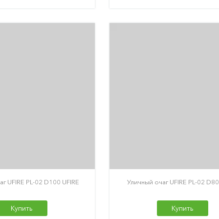
аг UFIRE PL-02 D100 UFIRE
Уличный очаг UFIRE PL-02 D80
Купить
Купить