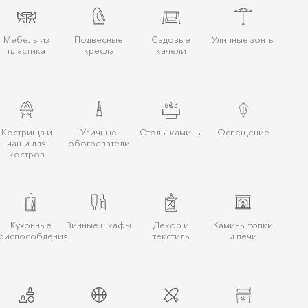
Мебель из
Подвесные
Садовые
Уличные зонты
пластика
кресла
качели
Кострища и
Уличные
Столы-камины
Освещение
чаши для
обогреватели
костров
Кухонные
Винные шкафы
Декор и
Камины топки
риспособления
текстиль
и печи