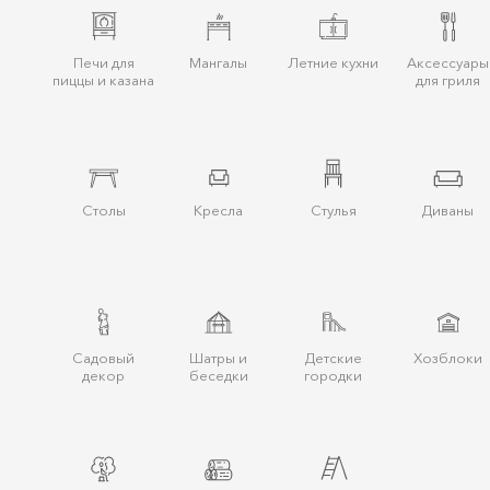
Печи для
Мангалы
Летние кухни
Аксессуары
пиццы и казана
для гриля
Столы
Кресла
Стулья
Диваны
Cадовый
Шатры и
Детские
Хозблоки
декор
беcедки
городки