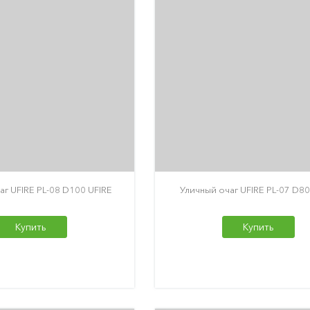
аг UFIRE PL-08 D100 UFIRE
Уличный очаг UFIRE PL-07 D80
Купить
Купить