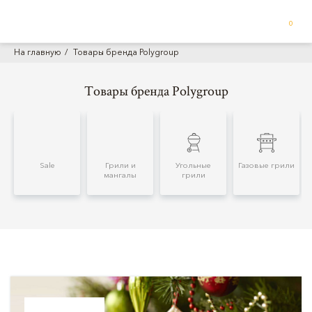
0
На главную
Товары бренда Polygroup
Товары бренда Polygroup
Sale
Грили и
Угольные
Газовые грили
мангалы
грили