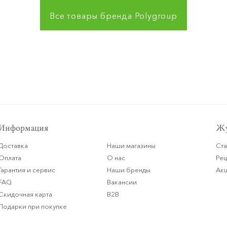
Все товары бренда
Polygroup
Информация
Жу
Доставка
Наши магазины
Ста
Оплата
О нас
Ре
Гарантия и сервис
Наши бренды
Ак
FAQ
Вакансии
Скидочная карта
B2B
Подарки при покупке