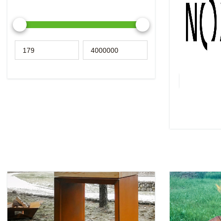
Идея бренда
утилитарного
формы. Корпу
атмосферост
толщиной 5 м
пищевая нер
Подробнее