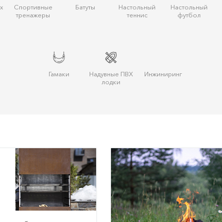
х
Спортивные
Батуты
Настольный
Настольный
тренажеры
теннис
футбол
Гамаки
Надувные ПВХ
Инжиниринг
лодки