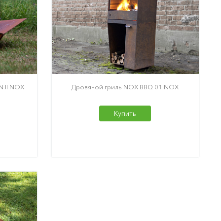
 II NOX
Дровяной гриль NOX BBQ 01 NOX
Купить