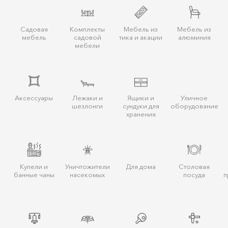
Садовая
Комплекты
Мебель из
Мебель из
мебель
садовой
тика и акации
алюминия
мебели
Аксессуары
Лежаки и
Ящики и
Уличное
шезлонги
сундуки для
оборудование
хранения
Купели и
Уничтожители
Для дома
Столовая
банные чаны
насекомых
посуда
п