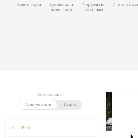
Баня и сауна
Дровницы и
Чердачные
Спорт и отды
поленницы
лестницы
Сортировать:
По популярности
По цене
ЦЕНА