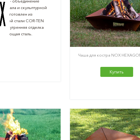
 NOX - объединение
 мангала и скульптурной
с изготовлен из
ойкой стали COR-TEN
м, внутренняя отделка
жавеющая сталь.
Чаша для костра NOX HEXAGON
Купить