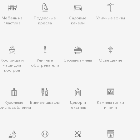
Мебель из
Подвесные
Садовые
Уличные зонты
пластика
кресла
качели
Кострища и
Уличные
Столы-камины
Освещение
чаши для
обогреватели
костров
Кухонные
Винные шкафы
Декор и
Камины топки
риспособления
текстиль
и печи