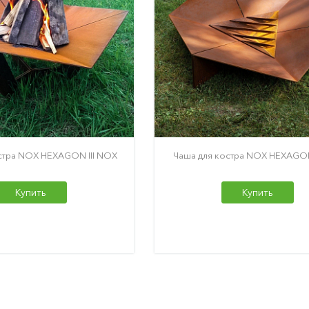
стра NOX HEXAGON III NOX
Чаша для костра NOX HEXAGO
Купить
Купить