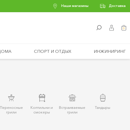
Наши магазины
Доставка
0
ДОМА
СПОРТ И ОТДЫХ
ИНЖИНИРИНГ
Переносные
Коптильни и
Встраиваемые
Тандыры
грили
смокеры
грили