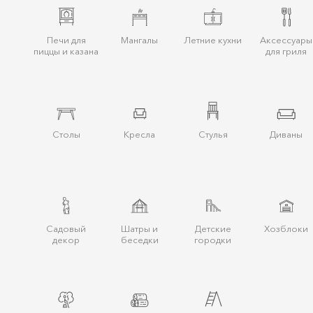
Печи для
Мангалы
Летние кухни
Аксессуары
пиццы и казана
для гриля
Столы
Кресла
Стулья
Диваны
Cадовый
Шатры и
Детские
Хозблоки
декор
беcедки
городки