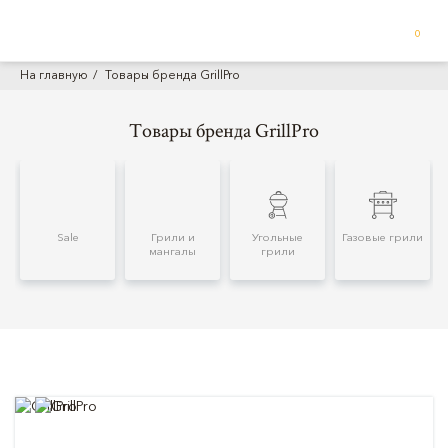
0
На главную
Товары бренда GrillPro
Товары бренда GrillPro
Sale
Грили и
Угольные
Газовые грили
мангалы
грили