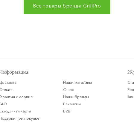
Все товары бренда
GrillPro
Информация
Жу
Доставка
Наши магазины
Ста
Оплата
О нас
Ре
Гарантия и сервис
Наши бренды
Ак
FAQ
Вакансии
Скидочная карта
B2B
Подарки при покупке