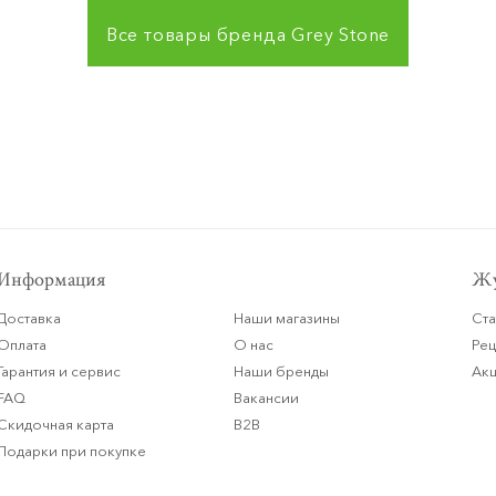
Все товары бренда
Grey Stone
Информация
Жу
Доставка
Наши магазины
Ста
Оплата
О нас
Ре
Гарантия и сервис
Наши бренды
Ак
FAQ
Вакансии
Скидочная карта
B2B
Подарки при покупке