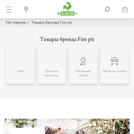
0
На главную
Товары бренда Fire pit
Товары бренда Fire pit
Sale
Грили и
Угольные
Газовые грили
мангалы
грили