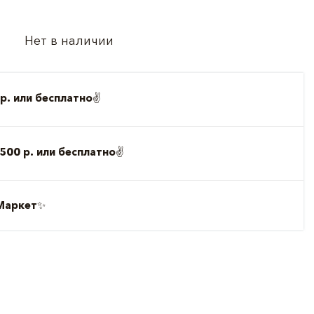
Нет в наличии
р. или бесплатно
✌️
500 р. или бесплатно
✌️
Маркет
✨