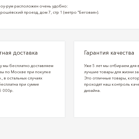
оу-рум расположен очень удобно:
рошёвский проезд, дом 7, стр 1 (метро "Беговая»).
тная доставка
Гарантия качества
ду мы бесплатно доставляем
Уже 5 лет мы отбираем для 
зы по Москве при покупке
лучшие товары для жизни за
., в остальных случаях
Это отличные товары, кото
бесплатна при сумме
проходят наш контроль каче
5 000р.
дизайна.