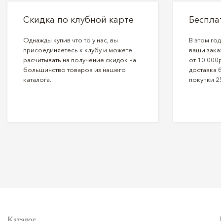
Скидка по клубной карте
Беспла
Однажды купив что то у нас, вы
В этом го
присоединяетесь к клубу и можете
ваши зака
расчитывать на получение скидок на
от 10 000р
большинство товаров из нашего
доставка 
каталога.
покупки 2
Каталог