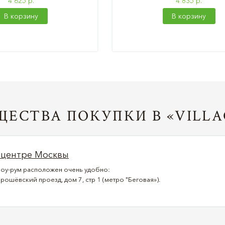
4 625 р.
4 835 р.
В корзину
В корзину
ЕСТВА ПОКУПКИ В «VILLA
 центре Москвы
оу-рум расположен очень удобно:
рошёвский проезд, дом 7, стр 1 (метро "Беговая»).