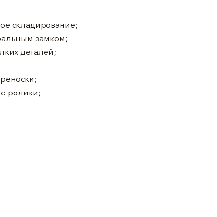
ое складирование;
тральным замком;
лких деталей;
ереноски;
е ролики;