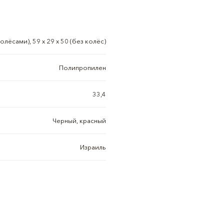
 колёсами), 59 х 29 х 50 (без колёс)
Полипропилен
33,4
Черный, красный
Израиль