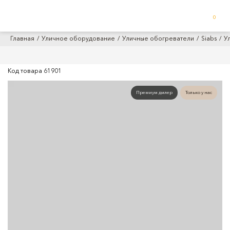
0
Главная
Уличное оборудование
Уличные обогреватели
Siabs
У
Код товара
61901
Премиум дилер
Только у нас