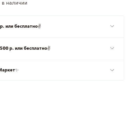
 в наличии
р. или бесплатно
✌️
500 р. или бесплатно
✌️
Маркет
✨