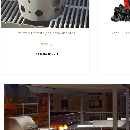
Стартер Foresta для розжига угля
Уголь Blac
1 790 р.
Нет в наличии