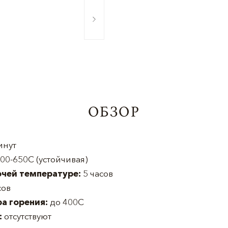
ОБЗОР
инут
00-650С (устойчивая)
очей температуре:
5 часов
сов
а горения:
до 400С
:
отсутствуют