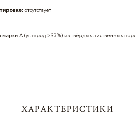
ртировке:
отсутствует
 марки А (углерод >93%) из твёрдых лиственных поро
ХАРАКТЕРИСТИКИ