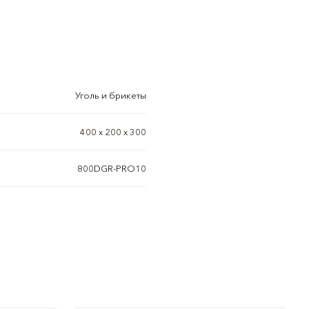
Уголь и брикеты
400 х 200 х 300
800DGR-PRO10