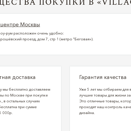
ЕСТВА ПОКУПКИ В «VILLA
 центре Москвы
оу-рум расположен очень удобно:
рошёвский проезд, дом 7, стр 1 (метро "Беговая»).
тная доставка
Гарантия качества
ду мы бесплатно доставляем
Уже 5 лет мы отбираем для 
зы по Москве при покупке
лучшие товары для жизни за
., в остальных случаях
Это отличные товары, кото
бесплатна при сумме
проходят наш контроль каче
5 000р.
дизайна.