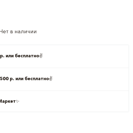
Нет в наличии
р. или бесплатно
✌️
500 р. или бесплатно
✌️
Маркет
✨