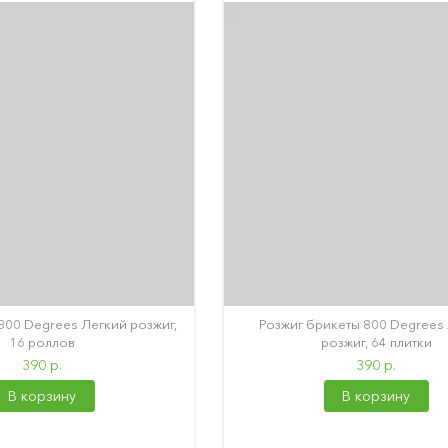
800 Degrees Легкий розжиг,
Розжиг брикеты 800 Degrees
16 роллов
розжиг, 64 плитки
390 р.
390 р.
В корзину
В корзину