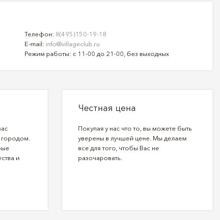
Телефон:
8(495)150-19-18
E-mail:
info@villageclub.ru
Режим работы: с 11-00 до 21-00, без выходных
Честная цена
вас
Покупая у нас что то, вы можете быть
 городом.
уверены в лучшей цене. Мы делаем
рые
все для того, чтобы Вас не
ства и
разочаровать.