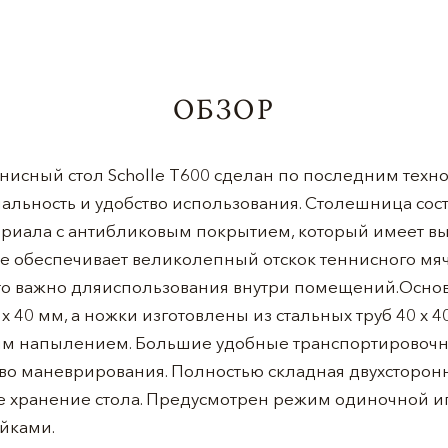
ОБЗОР
нисный стол Scholle T600 сделан по последним техн
льность и удобство использования. Столешница сост
риала с антибликовым покрытием, который имеет вы
кже обеспечивает великолепный отскок теннисного мя
что важно дляиспользования внутри помещений.Осно
х 40 мм, а ножки изготовлены из стальных труб 40 х 4
м напылением. Большие удобные транспортировочн
тво маневрирования. Полностью складная двухсторон
е хранение стола. Предусмотрен режим одиночной иг
ойками.