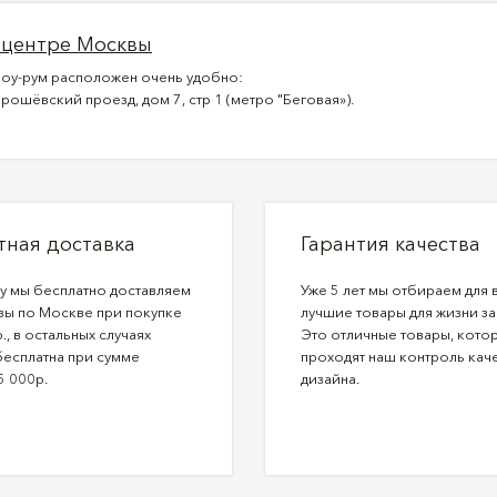
 центре Москвы
оу-рум расположен очень удобно:
рошёвский проезд, дом 7, стр 1 (метро "Беговая»).
тная доставка
Гарантия качества
ду мы бесплатно доставляем
Уже 5 лет мы отбираем для 
зы по Москве при покупке
лучшие товары для жизни за
., в остальных случаях
Это отличные товары, кото
бесплатна при сумме
проходят наш контроль каче
5 000р.
дизайна.