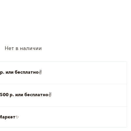
Нет в наличии
р. или бесплатно
✌️
500 р. или бесплатно
✌️
Маркет
✨