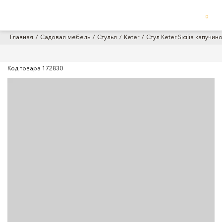
0
Главная
Садовая мебель
Стулья
Keter
Стул Keter Sicilia капучин
Код товара
172830