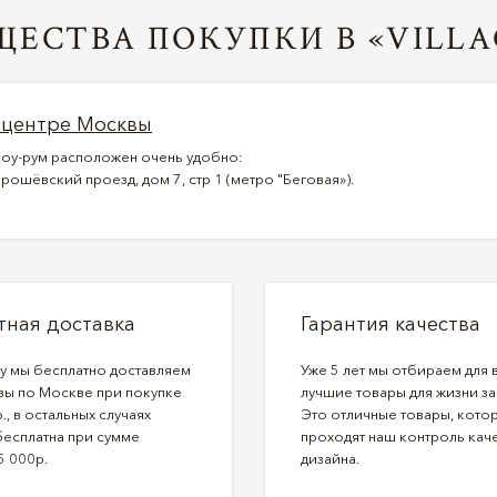
ЕСТВА ПОКУПКИ В «VILLA
 центре Москвы
оу-рум расположен очень удобно:
рошёвский проезд, дом 7, стр 1 (метро "Беговая»).
тная доставка
Гарантия качества
ду мы бесплатно доставляем
Уже 5 лет мы отбираем для 
зы по Москве при покупке
лучшие товары для жизни за
., в остальных случаях
Это отличные товары, кото
бесплатна при сумме
проходят наш контроль каче
5 000р.
дизайна.