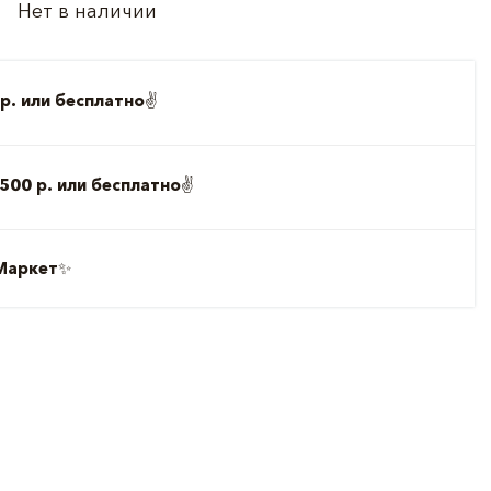
Нет в наличии
р. или бесплатно
✌️
500 р. или бесплатно
✌️
Маркет
✨