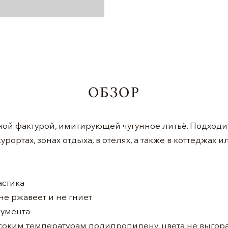
ОБЗОР
льной фактурой, имитирующей чугунное литьё. Подходи
курортах, зонах отдыха, в отелях, а также в коттеджах 
астика
не ржавеет и не гниет
румента
ысоким температурам полипропилену, цвета не выгор