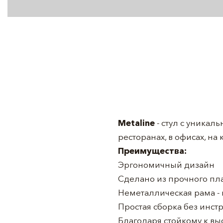
Metaline
- стул с уника
ресторанах, в офисах, на 
Преимущества:
Эргономичный дизайн
Сделано из прочного пл
Неметаллическая рама - 
Простая сборка без инст
Благодаря стойкому к в