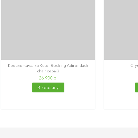
Кресло-качалка Keter Rocking Adirondack
Стул
chair серый
26 900 р.
В корзину