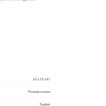
60 x 53 x 81
Полипропилен
Графит