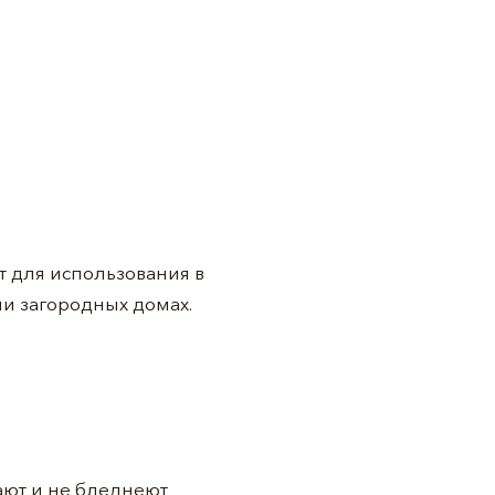
т для использования в
или загородных домах.
ают и не бледнеют