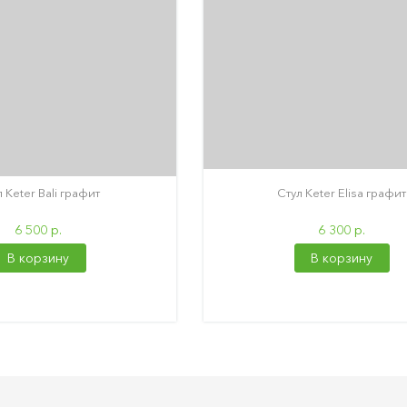
 Keter Bali графит
Стул Keter Elisa графит
6 500 р.
6 300 р.
В корзину
В корзину