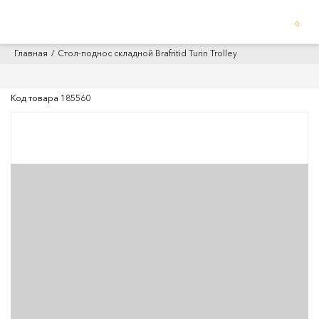
0
Главная
Стол-поднос складной Brafritid Turin Trolley
Код товара
185560