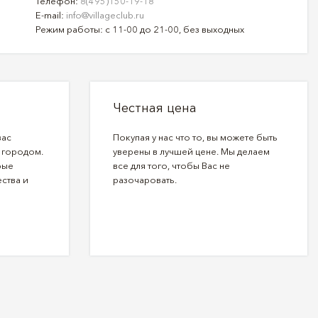
Телефон:
8(495)150-19-18
E-mail:
info@villageclub.ru
Режим работы: с 11-00 до 21-00, без выходных
Честная цена
вас
Покупая у нас что то, вы можете быть
 городом.
уверены в лучшей цене. Мы делаем
рые
все для того, чтобы Вас не
ства и
разочаровать.