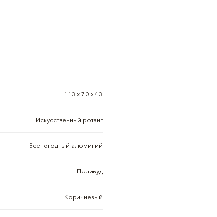
113 х 70 х 43
Искусственный ротанг
Всепогодный алюминий
Поливуд
Коричневый