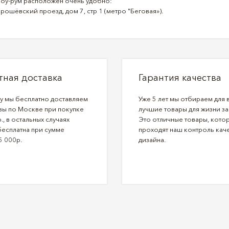
оу-рум расположен очень удобно:
рошёвский проезд, дом 7, стр 1 (метро "Беговая»).
тная доставка
Гарантия качества
ду мы бесплатно доставляем
Уже 5 лет мы отбираем для 
зы по Москве при покупке
лучшие товары для жизни за
., в остальных случаях
Это отличные товары, кото
бесплатна при сумме
проходят наш контроль каче
5 000р.
дизайна.