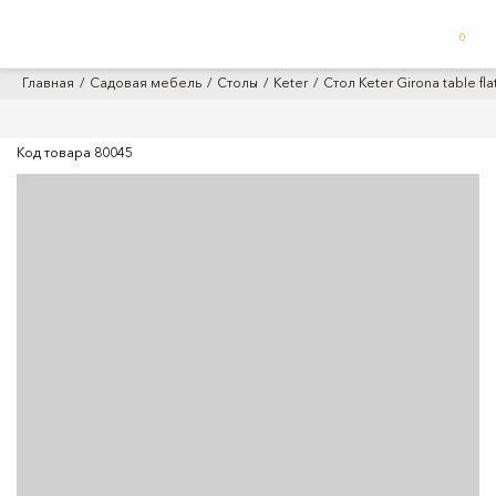
0
Главная
Садовая мебель
Столы
Keter
Стол Keter Girona table fl
Код товара
80045