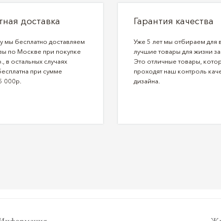
тная доставка
Гарантия качества
ду мы бесплатно доставляем
Уже 5 лет мы отбираем для 
зы по Москве при покупке
лучшие товары для жизни за
., в остальных случаях
Это отличные товары, кото
бесплатна при сумме
проходят наш контроль каче
5 000р.
дизайна.
Информация
Жу