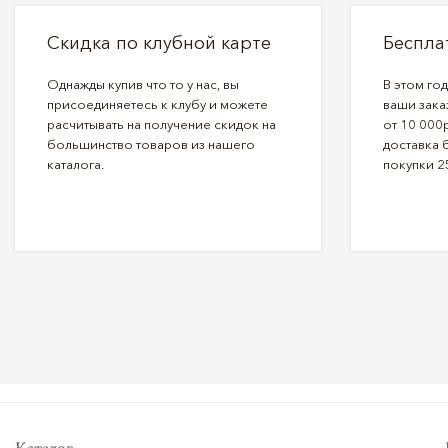
Скидка по клубной карте
Беспла
Однажды купив что то у нас, вы
В этом го
присоединяетесь к клубу и можете
ваши зака
расчитывать на получение скидок на
от 10 000р
большинство товаров из нашего
доставка 
каталога.
покупки 2
Каталог