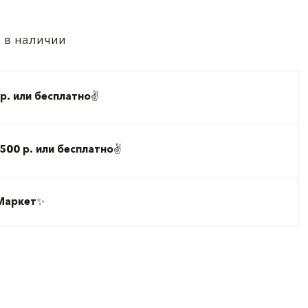
 в наличии
р. или бесплатно
✌️
500 р. или бесплатно
✌️
Маркет
✨