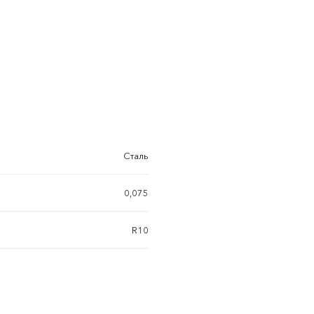
Сталь
0,075
R10