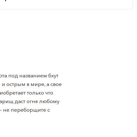
рта под названием бхут
и острым в мире, а свое
иобретает только что
варищ даст огня любому
 – не переборщите с