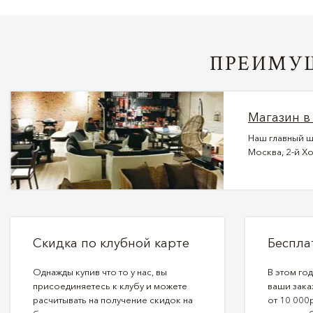
ПРЕИМУЩ
Магазин в
Наш главный ш
Москва, 2-й Хо
Скидка по клубной карте
Беспла
Однажды купив что то у нас, вы
В этом го
присоединяетесь к клубу и можете
ваши зака
расчитывать на получение скидок на
от 10 000р