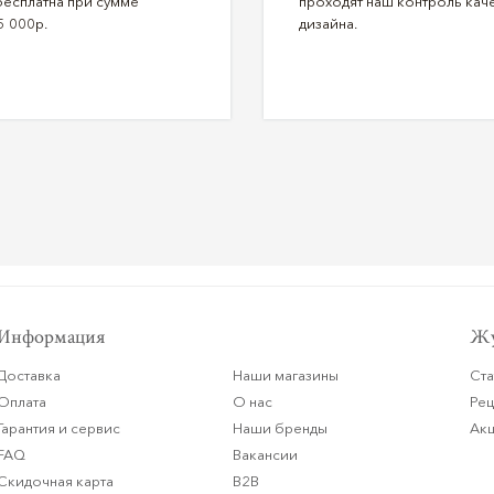
бесплатна при сумме
проходят наш контроль каче
5 000р.
дизайна.
Информация
Жу
Доставка
Наши магазины
Ста
Оплата
О нас
Ре
Гарантия и сервис
Наши бренды
Ак
FAQ
Вакансии
Скидочная карта
B2B