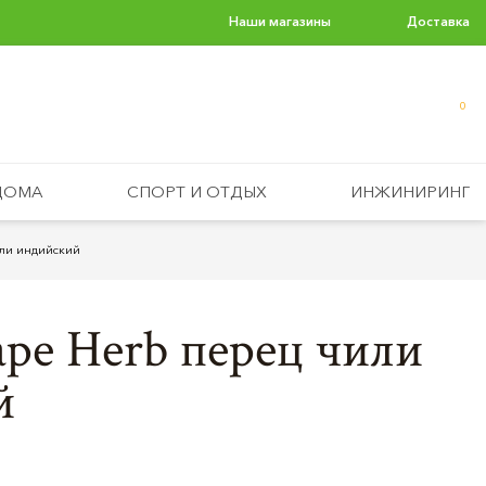
Наши магазины
Доставка
0
ДОМА
СПОРТ И ОТДЫХ
ИНЖИНИРИНГ
или индийский
pe Herb перец чили
й