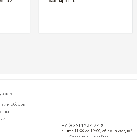
ства и
разочаровать.
рнал
тьи и обзоры
цепты
ции
+7 (495) 150-19-18
пн-пт с 11:00 до 19:00, сб-вс - выходной
Создано в
Lucky Star