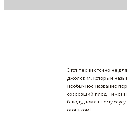
Этот перчик точно не дл
джолокия, который назыв
необычное название перч
созревший плод – именно
блюду, домашнему соусу 
огоньком!