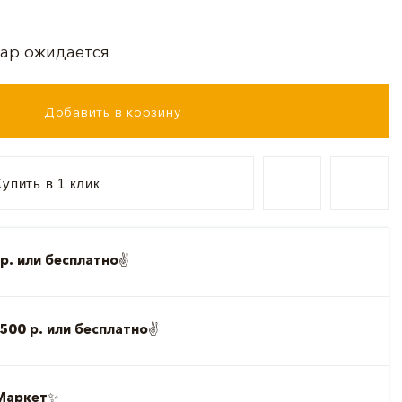
ар ожидается
Добавить в корзину
упить в 1 клик
р. или бесплатно
✌️
500 р. или бесплатно
✌️
Маркет
✨