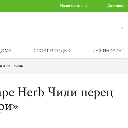
Наши магазины
Доставка
0
ДОМА
СПОРТ И ОТДЫХ
ИНЖИНИРИНГ
ец «Пири-пири»
pe Herb Чили перец
ри»