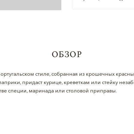
ОБЗОР
португальском стиле, собранная из крошечных красн
 паприки, придаст курице, креветкам или стейку нез
естве специи, маринада или столовой приправы.