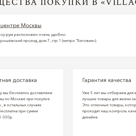
ЕСТВА ПОКУПКИ В «VILLA
 центре Москвы
оу-рум расположен очень удобно:
рошёвский проезд, дом 7, стр 1 (метро "Беговая»).
тная доставка
Гарантия качества
ду мы бесплатно доставляем
Уже 5 лет мы отбираем для 
зы по Москве при покупке
лучшие товары для жизни за
., в остальных случаях
Это отличные товары, кото
бесплатна при сумме
проходят наш контроль каче
5 000р.
дизайна.