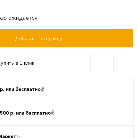
ар ожидается
Добавить в корзину
упить в 1 клик
р. или бесплатно
✌️
500 р. или бесплатно
✌️
Маркет
✨