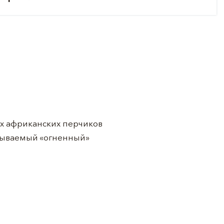
ых африканских перчиков
абываемый «огненный»