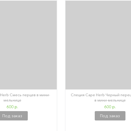
Herb Смесь перцев в мини-
Специя Cape Herb Черный пере
мельнице
в мини-мельнице
600 р.
600 р.
Под заказ
Под заказ