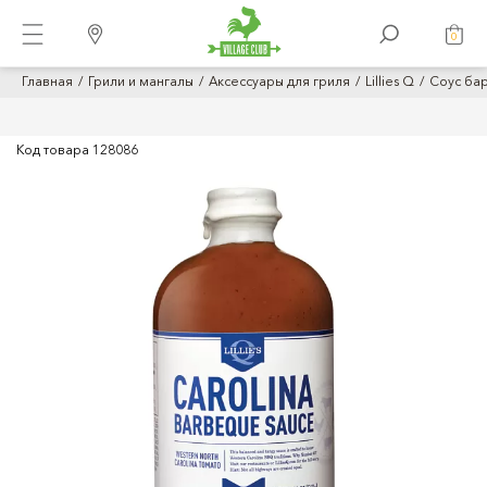
0
Главная
Грили и мангалы
Аксессуары для гриля
Lillies Q
Соус бар
Код товара
128086