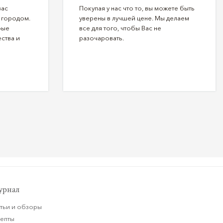
вас
Покупая у нас что то, вы можете быть
 городом.
уверены в лучшей цене. Мы делаем
рые
все для того, чтобы Вас не
ства и
разочаровать.
рнал
тьи и обзоры
цепты