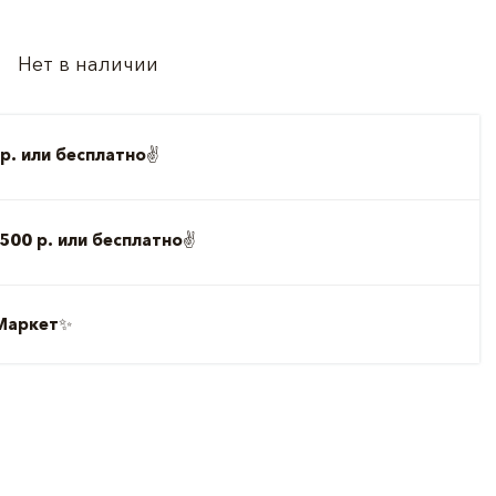
Нет в наличии
р. или бесплатно
✌️
500 р. или бесплатно
✌️
Маркет
✨