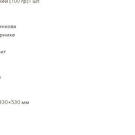
ей (100 гр)1 шт.
енкова
арнике
лит
м
×330×530 мм