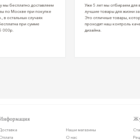
ду мы бесплатно доставляем
Уже 5 лет мы отбираем для 
зы по Москве при покупке
лучшие товары для жизни за
., в остальных случаях
Это отличные товары, кото
бесплатна при сумме
проходят наш контроль каче
5 000р.
дизайна.
Информация
Жу
Доставка
Наши магазины
Ста
Оплата
О нас
Ре