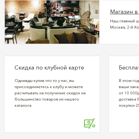
Магазин в
Наш главный ш
Москва, 2-й Хо
Скидка по клубной карте
Беспла
Однажды купив что то у нас, вы
В этом го
присоединяетесь к клубу и можете
ваши зака
расчитывать на получение скидок на
от 10 000р
большинство товаров из нашего
доставка 
каталога.
покупки 2