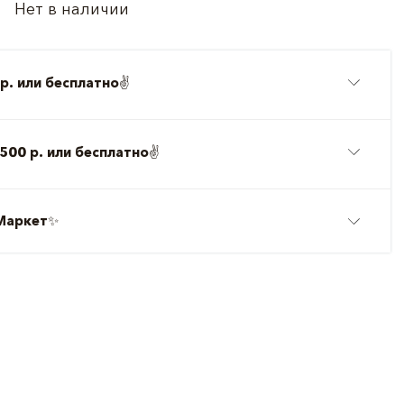
Нет в наличии
р. или бесплатно
✌️
500 р. или бесплатно
✌️
Маркет
✨