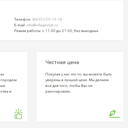
Телефон:
8(495)150-19-18
E-mail:
info@villageclub.ru
Режим работы: с 11-00 до 21-00, без выходных
Честная цена
вас
Покупая у нас что то, вы можете быть
 городом.
уверены в лучшей цене. Мы делаем
рые
все для того, чтобы Вас не
ства и
разочаровать.