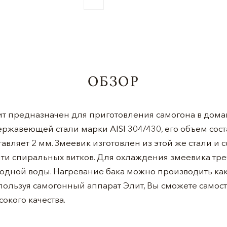
ОБЗОР
т предназначен для приготовления самогона в домаш
жавеющей стали марки AISI 304/430, его объем соста
авляет 2 мм. Змеевик изготовлен из этой же стали и с
яти спиральных витков. Для охлаждения змеевика тр
одной воды. Нагревание бака можно производить как н
пользуя самогонный аппарат Элит, Вы сможете самос
окого качества.