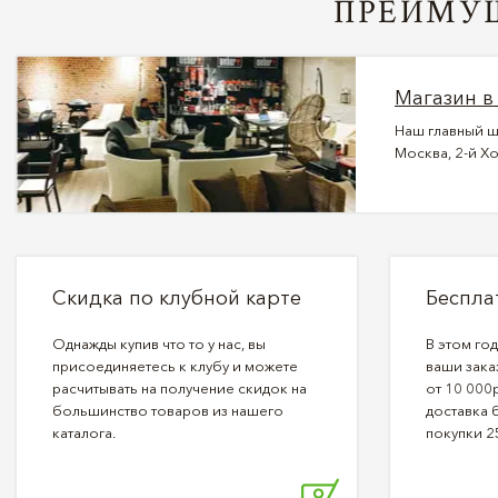
ПРЕИМУЩ
Магазин в
Наш главный ш
Москва, 2-й Хо
Скидка по клубной карте
Беспла
Однажды купив что то у нас, вы
В этом го
присоединяетесь к клубу и можете
ваши зака
расчитывать на получение скидок на
от 10 000р
большинство товаров из нашего
доставка 
каталога.
покупки 2