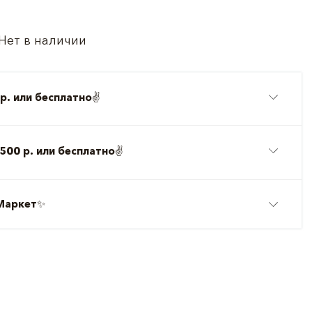
Нет в наличии
р. или бесплатно
✌️
500 р. или бесплатно
✌️
Маркет
✨