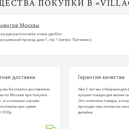
ЕСТВА ПОКУПКИ В «VILLA
 центре Москвы
оу-рум расположен очень удобно:
рошёвский проезд, дом 7, стр 1 (метро "Беговая»).
тная доставка
Гарантия качества
ду мы бесплатно доставляем
Уже 5 лет мы отбираем для 
зы по Москве при покупке
лучшие товары для жизни за
., в остальных случаях
Это отличные товары, кото
бесплатна при сумме
проходят наш контроль каче
5 000р.
дизайна.