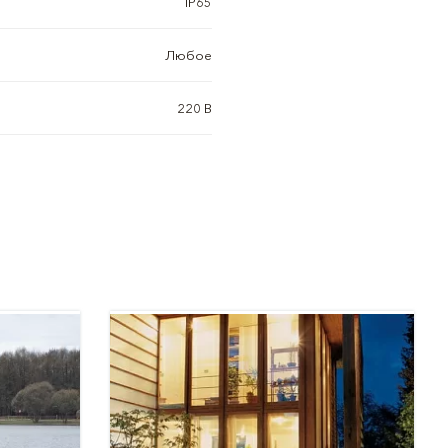
IP65
Любое
220 В