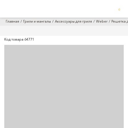
0
Главная
Грили и мангалы
Аксессуары для гриля
Weber
Решетка 
Код товара
64771