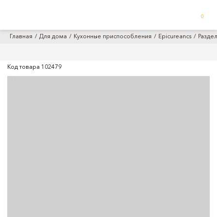
0
Главная
Для дома
Кухонные приспособления
Epicureancs
Раздел
Код товара
102479