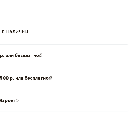
 в наличии
р. или бесплатно
✌️
500 р. или бесплатно
✌️
Маркет
✨