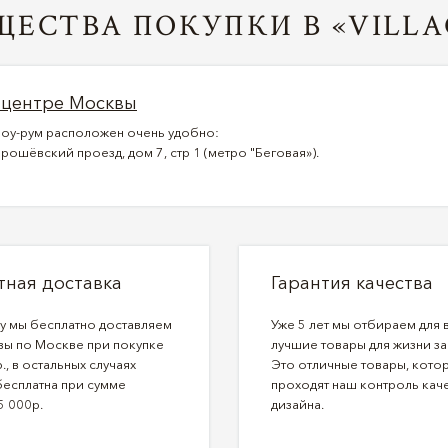
ЕСТВА ПОКУПКИ В «VILLA
 центре Москвы
оу-рум расположен очень удобно:
рошёвский проезд, дом 7, стр 1 (метро "Беговая»).
тная доставка
Гарантия качества
ду мы бесплатно доставляем
Уже 5 лет мы отбираем для 
зы по Москве при покупке
лучшие товары для жизни за
., в остальных случаях
Это отличные товары, кото
бесплатна при сумме
проходят наш контроль каче
5 000р.
дизайна.