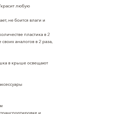
 Украсит любую
ет, не боится влаги и
оличестве пластика в 2
своих аналогов в 2 раза,
ошка в крыше освещают
аксессуары
ом
в транспортировке и