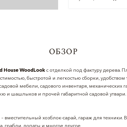
ОБЗОР
id House WoodLook
с отделкой под фактуру дерева. П
тимостью, быстротой и легкостью сборки, удобством
адовой мебели, садового инвентаря, механических г
кю и шашлыков и прочей габаритной садовой утвари.
 вместительный хозблок-сарай, гараж для техники. В
а, грабли, лопаты и многое другое