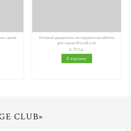
вых сарев
Угловой держатель инструментов Lifetime
для сарая WoodLook
6 750 р.
В корзину
GE CLUB»