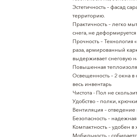
Эстетичность – фасад са
территорию.
Практичность – легко мыт
снега, не деформируется
Прочность – Технология 
раза, армированный карк
выдерживает снеговую наг
Повышенная теплоизоляц
Освещенность – 2 окна в
весь инвентарь
Чистота - Пол не скользи
Удобство – полки, крючк
Вентиляция – отведение в
Безопасность – надежная
Компактность – удобен в 
Мобильность – собираетс