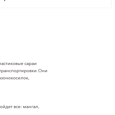
ластиковые сараи
 транспортировки. Они
азонокосилок,
ойдет все: мангал,