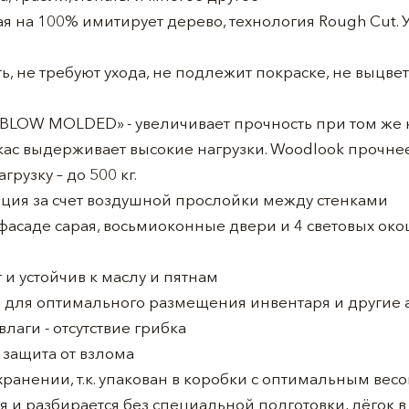
рая на 100% имитирует дерево, технология Rough Cut.
ь, не требуют ухода, не подлежит покраске, не выцвета
«BLOW MOLDED» - увеличивает прочность при том же к
ас выдерживает высокие нагрузки. Woodlook прочнее 
рузку – до 500 кг.
ия за счет воздушной прослойки между стенками
 фасаде сарая, восьмиоконные двери и 4 световых ок
т и устойчив к маслу и пятнам
и для оптимального размещения инвентаря и другие 
лаги - отсутствие грибка
 защита от взлома
хранении, т.к. упакован в коробки с оптимальным вес
я и разбирается без специальной подготовки, лёгок 