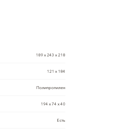
189 x 243 x 218
121 х 184
Полипропилен
194 x 74 x 40
Есть