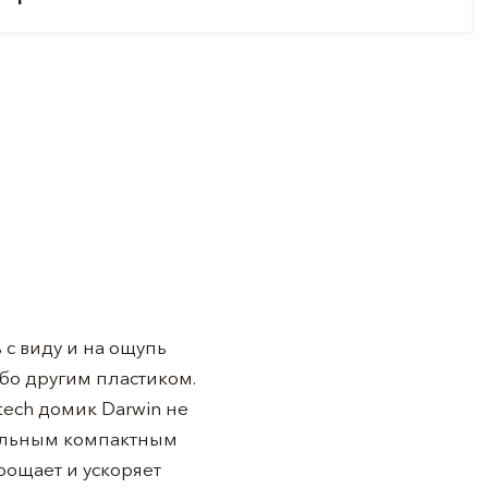
ь с виду и на ощупь
бо другим пластиком.
ech домик Darwin не
циальным компактным
рощает и ускоряет