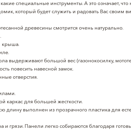
какие специальные инструменты. А это означает, что 
домик, который будет служить и радовать Вас своим в
еотесанной древесины смотрится очень натурально.
.
я крыша.
иле.
ла выдерживают большой вес (газонокосилку, мототе
сть повесить навесной замок.
ные отверстия.
илами.
й каркас для большей жесткости.
сю длину выполнен из прозрачного пластика для ест
а и грязи. Панели легко собираются благодаря готовы