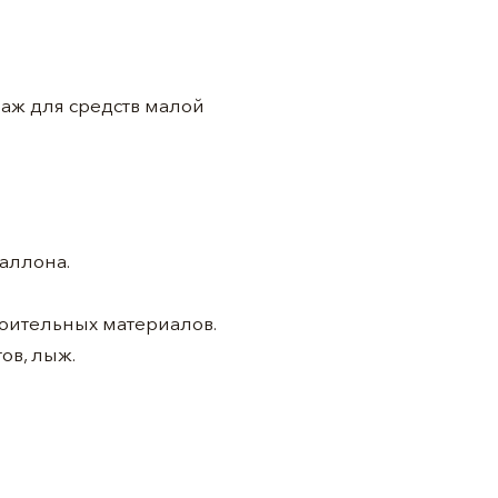
раж для средств малой
баллона.
роительных материалов.
ов, лыж.